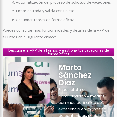
Automatización del proceso de solicitud de vacaciones
Fichar entrada y salida con un clic
Gestionar tareas de forma eficaz
Puedes consultar más funcionalidades y detalles de la APP de
aTurnos en el siguiente enlace:
Descubre la APP de aTurnos y gestiona tus vacaciones de
forma eficaz
Marta
Autor
Sánchez
Díaz
Especialista en
comunicación y medios
con más de 5 años de
experiencia en marketing
de contenidos, social