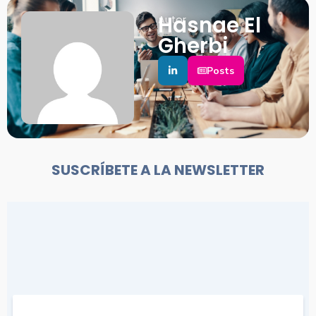
Hasnae El
Autor
Gherbi
Posts
SUSCRÍBETE A LA NEWSLETTER