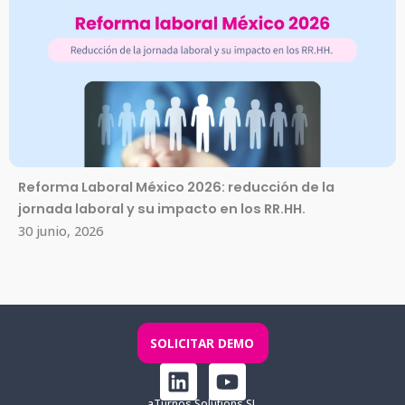
Reforma Laboral México 2026: reducción de la
jornada laboral y su impacto en los RR.HH.
30 junio, 2026
SOLICITAR DEMO
L
Y
i
o
aTurnos Solutions SL