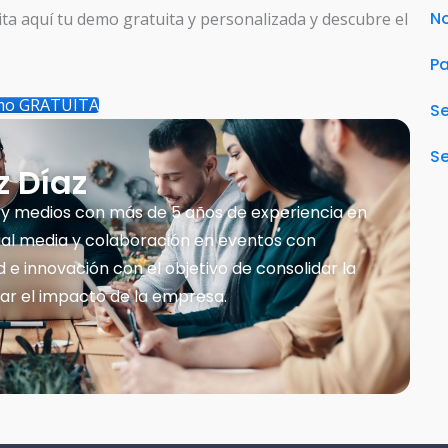
No
a aquí tu demo gratuita y personalizada y descubre el
Pa
emo GRATUITA
S
Se
 Díaz
 y medios con más de 5 años de experiencia en
ial media y colaboración en eventos con
 e innovación con el objetivo de consolidar la
ar el impacto de la empresa.