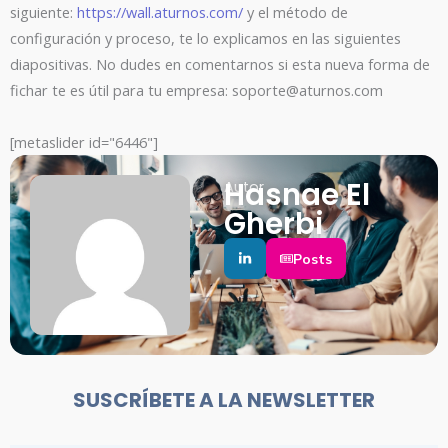
siguiente:
https://wall.aturnos.com/
y el método de
configuración y proceso, te lo explicamos en las siguientes
diapositivas. No dudes en comentarnos si esta nueva forma de
fichar te es útil para tu empresa: soporte@aturnos.com
[metaslider id="6446"]
Hasnae El
Autor
Gherbi
Posts
SUSCRÍBETE A LA NEWSLETTER