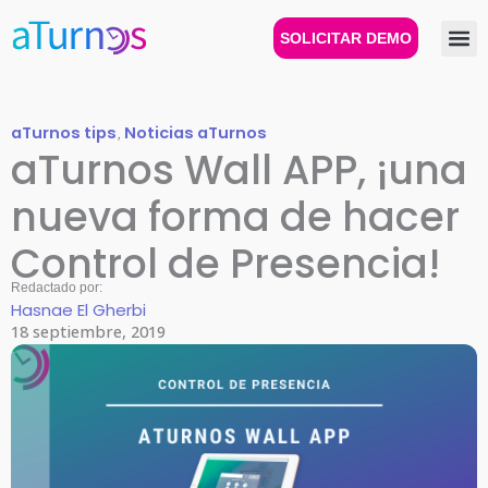
Ir
al
SOLICITAR DEMO
contenido
aTurnos tips
,
Noticias aTurnos
aTurnos Wall APP, ¡una
nueva forma de hacer
Control de Presencia!
Redactado por:
Hasnae El Gherbi
18 septiembre, 2019