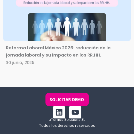
Reforma Laboral México 2026: reducción de la
jornada laboral y su impacto en los RR.HH.
30 junio, 2026
SOLICITAR DEMO
L
Y
i
o
aTurnos Solutions SL
n
u
Todos los derechos reservados
k
t