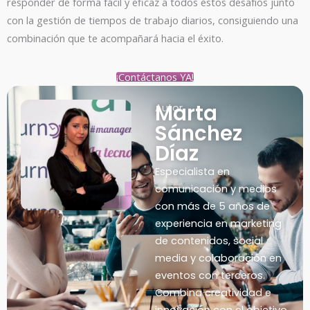
responder de forma fácil y eficaz a todos estos desafíos junto
con la gestión de tiempos de trabajo diarios, consiguiendo una
combinación que te acompañará hacia el éxito.
¡Contáctanos YA!
Marta
Autor
Sánchez
Díaz
Especialista en
comunicación y medios
con más de 5 años de
experiencia en marketing
de contenidos, social
media y colaboración en
eventos con terceros.
Combina creatividad e