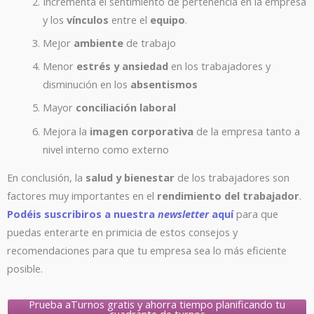
Incrementa el sentimiento de pertenencia en la empresa
y los
vínculos
entre el
equipo
.
Mejor
ambiente
de trabajo
Menor
estrés y ansiedad
en los trabajadores y
disminución en los
absentismos
Mayor
conciliación laboral
Mejora la
imagen corporativa
de la empresa tanto a
nivel interno como externo
En conclusión, la
salud y bienestar
de los trabajadores son
factores muy importantes en el
rendimiento
del trabajador
.
Podéis suscribiros a nuestra
newsletter
aquí
para que
puedas enterarte en primicia de estos consejos y
recomendaciones para que tu empresa sea lo más eficiente
posible.
Prueba aTurnos gratis y ahorra tiempo planificando tu