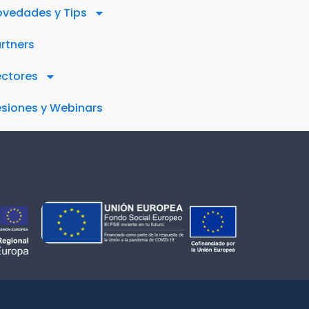
vedades y Tips
rtners
ectores
siones y Webinars