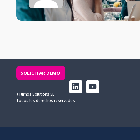
SOLICITAR DEMO
L
Y
i
o
aTurnos Solutions SL
n
u
Todos los derechos reservados
k
t
e
u
d
b
i
e
n