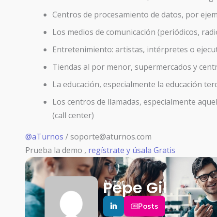
Centros de procesamiento de datos, por ejem
Los medios de comunicación (periódicos, radio
Entretenimiento: artistas, intérpretes o ejecu
Tiendas al por menor, supermercados y cent
La educación, especialmente la educación terc
Los centros de llamadas, especialmente aquel
(call center)
@aTurnos
/ soporte@aturnos.com
Prueba la demo ,
regístrate y úsala Gratis
Pepe Gil
Autor
Posts