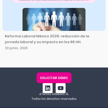
Reforma Laboral México 2026: reducción de la
jornada laboral y su impacto en los RR.HH.
30 junio, 2026
SOLICITAR DEMO
L
Y
i
o
aTurnos Solutions SL
n
u
Todos los derechos reservados
k
t