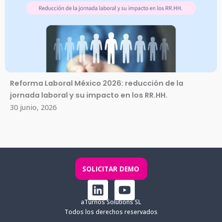
Reforma Laboral México 2026: reducción de la
jornada laboral y su impacto en los RR.HH.
30 junio, 2026
SOLICITAR DEMO
L
Y
i
o
aTurnos Solutions SL
n
u
Todos los derechos reservados