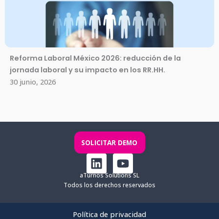
Reforma Laboral México 2026: reducción de la
jornada laboral y su impacto en los RR.HH.
30 junio, 2026
SOLICITAR DEMO
L
Y
i
o
aTurnos Solutions SL
n
u
Todos los derechos reservados
k
t
e
u
Política de privacidad