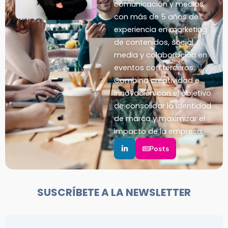
comunicación y medios
con más de 5 años de
experiencia en marketing
de contenidos, social
media y colaboración en
eventos con terceros.
Combina creatividad e
innovación con el objetivo
de consolidar la identidad
de marca y maximizar el
impacto de la empresa.
Posts
SUSCRÍBETE A LA NEWSLETTER