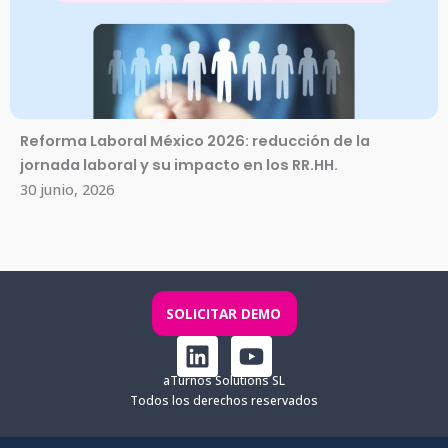
Reforma Laboral México 2026: reducción de la
jornada laboral y su impacto en los RR.HH.
30 junio, 2026
SOLICITAR DEMO
L
Y
i
o
aTurnos Solutions SL
n
u
Todos los derechos reservados
k
t
e
u