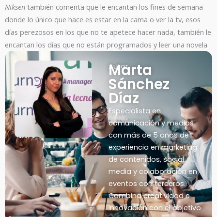
Niksen
también comenta que le encantan los fines de semana
donde lo único que hace es estar en la cama o ver la tv, esos
días perezosos en los que no te apetece hacer nada, también le
encantan los días que no están programados y leer una novela.
Marta
Autor
Sánchez
Díaz
Especialista en
comunicación y medios
con más de 5 años de
experiencia en marketing
de contenidos, social
media y colaboración en
eventos con terceros.
Combina creatividad e
innovación con el objetivo