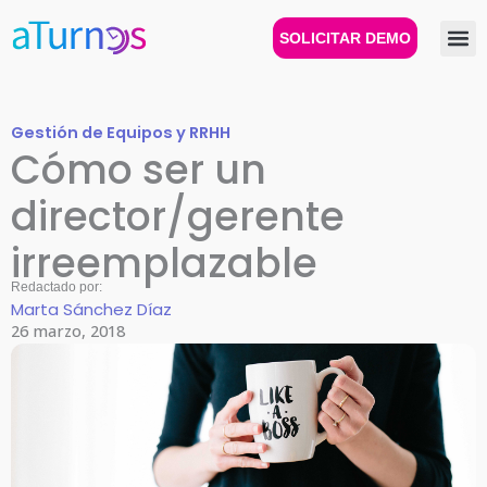
Ir
al
SOLICITAR DEMO
contenido
Gestión de Equipos y RRHH
Cómo ser un
director/gerente
irreemplazable
Redactado por:
Marta Sánchez Díaz
26 marzo, 2018