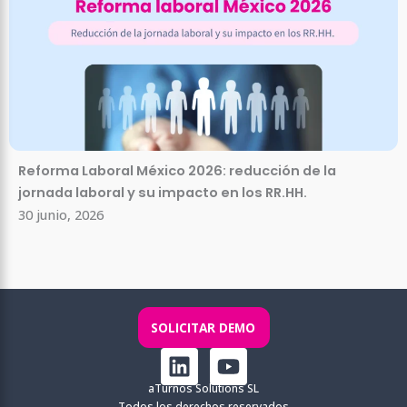
Reforma Laboral México 2026: reducción de la
jornada laboral y su impacto en los RR.HH.
30 junio, 2026
SOLICITAR DEMO
L
Y
i
o
aTurnos Solutions SL
n
u
Todos los derechos reservados