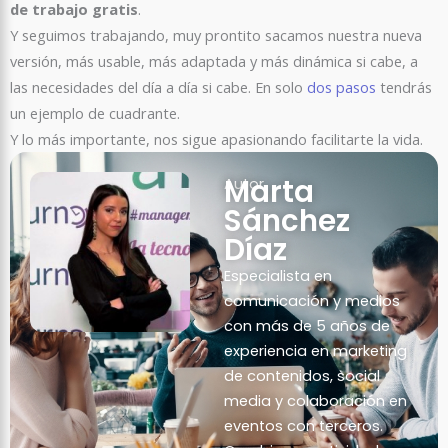
de trabajo gratis
.
Y seguimos trabajando, muy prontito sacamos nuestra nueva
versión, más usable, más adaptada y más dinámica si cabe, a
las necesidades del día a día si cabe. En solo
dos pasos
tendrás
un ejemplo de cuadrante.
Y lo más importante, nos sigue apasionando facilitarte la vida.
Marta
Autor
Sánchez
Díaz
Especialista en
comunicación y medios
con más de 5 años de
experiencia en marketing
de contenidos, social
media y colaboración en
eventos con terceros.