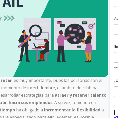
e
retail
es muy importante, pues las personas son el
te momento de incertidumbre, el ámbito de rrhh ha
esarrollar estrategias para
atraer y retener talento
,
ación hacia sus empleados
. A su vez, teniendo en
 tiempo
ha obligado a
incrementar la flexibilidad
a
ware especializado para ello. Además, es posible