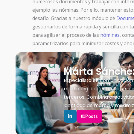
numerosos documentos y trabajar con inform
ejemplo las nóminas. Por ello, mantener esto
desafío. Gracias a nuestro módulo de
Docume
gestionarlos de forma rápida y sencilla con ta
para agilizar el proceso de las
nóminas
, cont
parametrizarlos para minimizar costes y ahor
Marta Sánchez
Autor
Especialista en comunicación
marketing de contenidos, soc
terceros. Combina creatividad
identidad de marca y maximiz
Posts