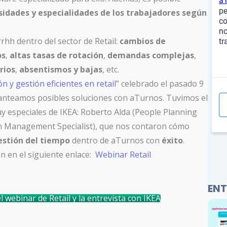
sidades y especialidades de los trabajadores según
rhh dentro del sector de Retail:
cambios de
os
,
altas tasas de rotación
,
demandas complejas
,
rios
,
absentismos y bajas
, etc.
n y gestión eficientes en retail
” celebrado el pasado 9
anteamos posibles soluciones con aTurnos. Tuvimos el
y especiales de IKEA: Roberto Alda (
People Planning
n Management Specialist
), que nos contaron cómo
gestión del tiempo
dentro de aTurnos con
éxito
.
ón en el siguiente enlace:
Webinar Retail
ENT
 webinar de Retail y la entrevista con IKEA