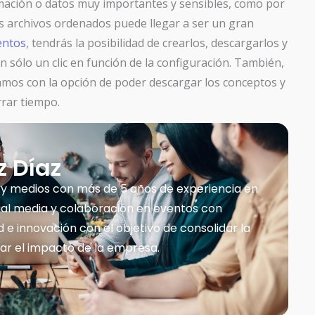
ación o datos muy importantes y sensibles, como por
s archivos ordenados puede llegar a ser un gran
ntos
, tendrás la posibilidad de crearlos, descargarlos y
n sólo un clic en función de la configuración. También,
amos con la opción de poder descargar los conceptos y
rar tiempo.
 Díaz
 y medios con más de 5 años de experiencia en
ial media y colaboración en eventos con
 e innovación con el objetivo de consolidar la
ar el impacto de la empresa.