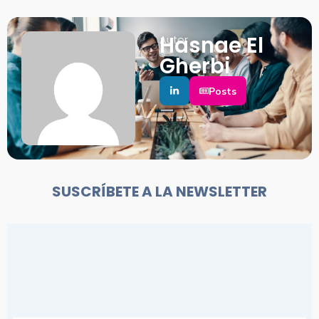
Hasnae El
Autor
Gherbi
Posts
SUSCRÍBETE A LA NEWSLETTER