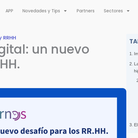
APP
Novedades y Tips
Partners
Sectores
y RRHH
TA
gital: un nuevo
Im
.HH.
La
h
El