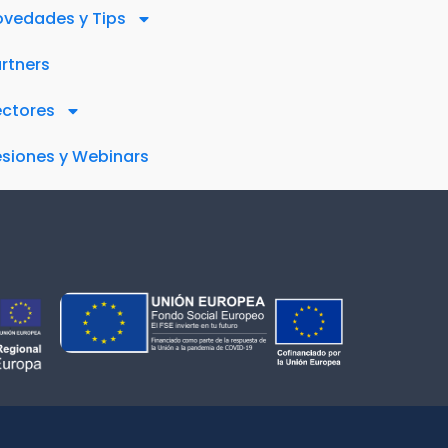
vedades y Tips
rtners
ectores
siones y Webinars