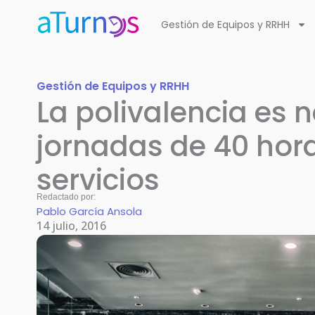
Ir
Gestión de Equipos y RRHH
al
contenido
Gestión de Equipos y RRHH
La polivalencia es n
jornadas de 40 hora
servicios
Redactado por:
Pablo García Ansola
14 julio, 2016