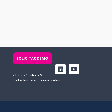
SOLICITAR DEMO
L
Y
i
o
aTurnos Solutions SL
n
u
Todos los derechos reservados
k
t
e
u
d
b
i
e
n