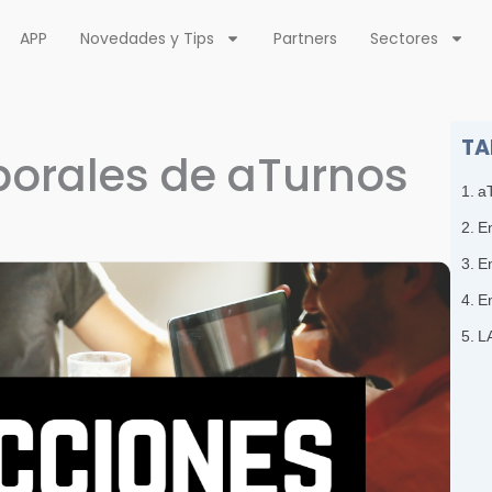
APP
Novedades y Tips
Partners
Sectores
TA
aborales de aTurnos
aT
En
En
En
L