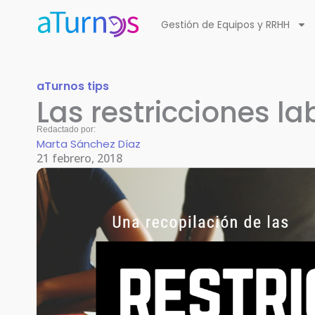
Ir
Gestión de Equipos y RRHH
al
contenido
aTurnos tips
Las restricciones l
Redactado por:
Marta Sánchez Díaz
21 febrero, 2018