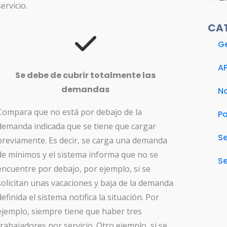
servicio.
CA
Ge
A
Se debe de cubrir totalmente las
demandas
No
Compara que no está por debajo de la
Pa
demanda indicada que se tiene que cargar
S
previamente. Es decir, se carga una demanda
de mínimos y el sistema informa que no se
Se
encuentre por debajo, por ejemplo, si se
solicitan unas vacaciones y baja de la demanda
definida el sistema notifica la situación. Por
ejemplo, siempre tiene que haber tres
trabajadores por servicio. Otro ejemplo, si se