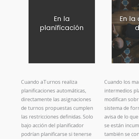
En la
En la
planificación
d
Cuando aTurnos realiza
Cuando los m
planificaciones automáticas,
intermedios pla
directamente las asignaciones
modifican sobr
de turnos propuestas cumplen
sistema de fo
las restricciones definidas. Solo
avisa de lo que
bajo acción del planificador
se están incum
podrían planificarse si tenerse
también se con