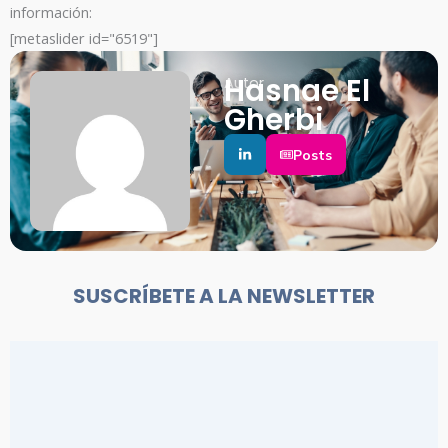
información:
[metaslider id="6519"]
Hasnae El
Autor
Gherbi
Posts
SUSCRÍBETE A LA NEWSLETTER