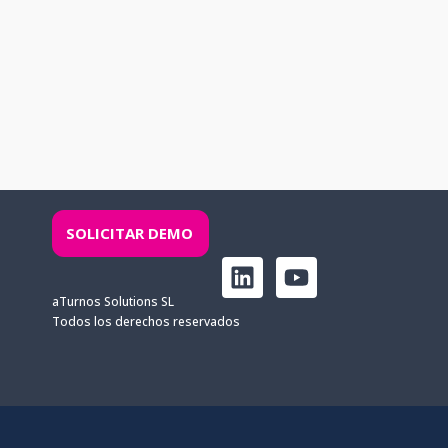
SOLICITAR DEMO
L
Y
i
o
aTurnos Solutions SL
n
u
Todos los derechos reservados
k
t
e
u
d
b
i
e
n