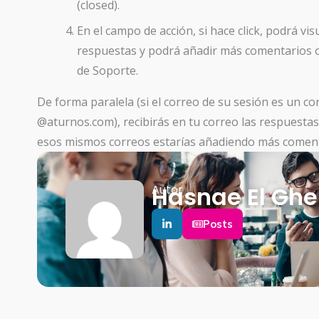
(closed).
En el campo de acción, si hace click, podrá vis
respuestas y podrá añadir más comentarios o f
de Soporte.
De forma paralela (si el correo de su sesión es un corr
@aturnos.com), recibirás en tu correo las respuest
esos mismos correos estarías añadiendo más comentar
Hasnae El Ghe
Autor
Posts