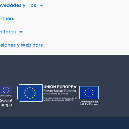
vedades y Tips
rtners
ectores
siones y Webinars