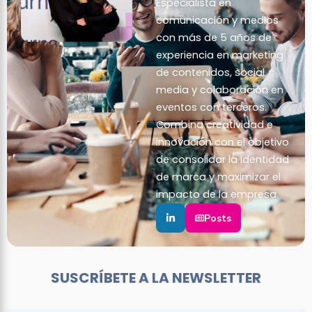
Especialista en
comunicación y medios
con más de 5 años de
experiencia en marketing
de contenidos, social
media y colaboración en
eventos con terceros.
Combina creatividad e
innovación con el objetivo
de consolidar la identidad
de marca y maximizar el
impacto de la empresa.
Posts
SUSCRÍBETE A LA NEWSLETTER