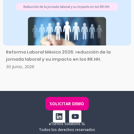
Reforma Laboral México 2026: reducción de la
jornada laboral y su impacto en los RR.HH.
30 junio, 2026
SOLICITAR DEMO
L
Y
i
o
aTurnos Solutions SL
n
u
Todos los derechos reservados