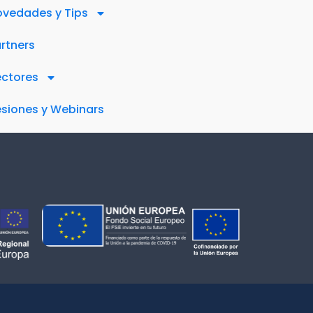
vedades y Tips
rtners
ectores
siones y Webinars