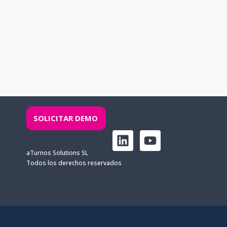
SOLICITAR DEMO
L
Y
i
o
aTurnos Solutions SL
n
u
Todos los derechos reservados
k
t
e
u
d
b
i
e
n