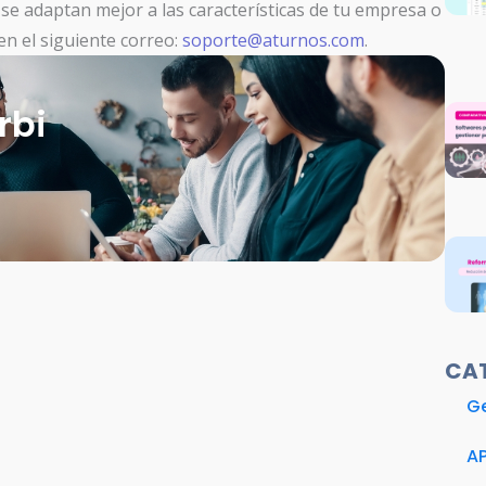
se adaptan mejor a las características de tu empresa o
en el siguiente correo:
soporte@aturnos.com
.
rbi
CA
Ge
A