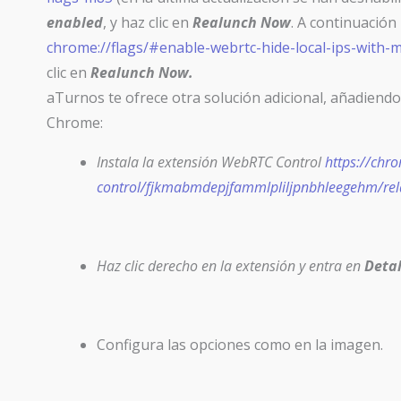
enabled
, y haz clic en
Realunch Now
. A continuación
chrome://flags/#enable-webrtc-hide-local-ips-with-
clic en
Realunch Now.
aTurnos te ofrece otra solución adicional, añadiend
Chrome:
Instala la extensión WebRTC Control
https://chr
control/fjkmabmdepjfammlpliljpnbhleegehm/rel
Haz clic derecho en la extensión y entra en
Detal
Configura las opciones como en la imagen.