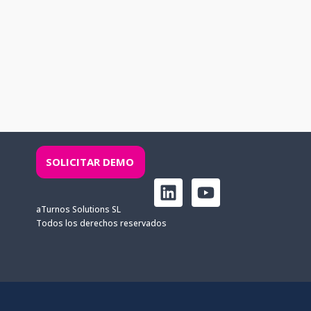
SOLICITAR DEMO
L
Y
i
o
aTurnos Solutions SL
n
u
Todos los derechos reservados
k
t
e
u
d
b
i
e
n