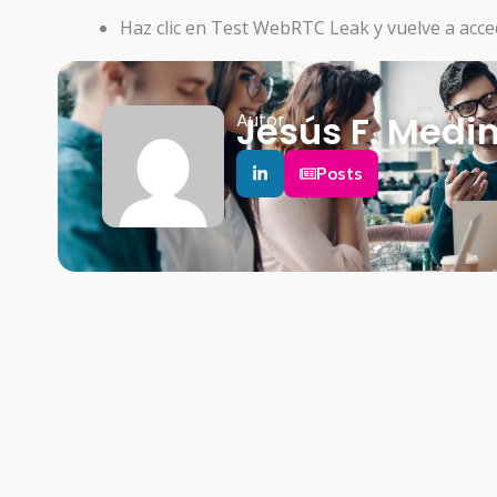
Haz clic en Test WebRTC Leak y vuelve a acce
Jesús F. Medi
Autor
Posts