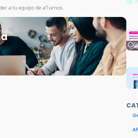
der a tu equipo de aTurnos.
na
CA
Ge
A