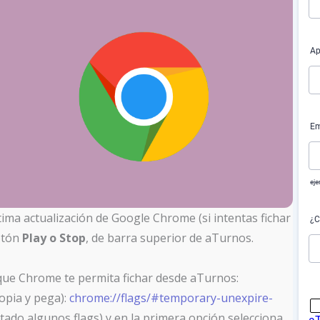
tima actualización de Google Chrome (si intentas fichar
otón
Play o Stop
, de barra superior de aTurnos.
 que Chrome te permita fichar desde aTurnos:
opia y pega):
chrome://flags/#temporary-unexpire-
itado algunos flags) y en la primera opción selecciona