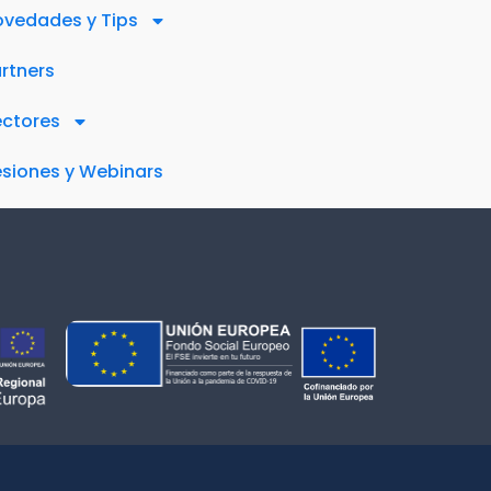
vedades y Tips
rtners
ectores
siones y Webinars