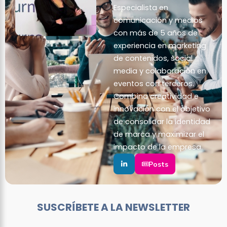
Especialista en
comunicación y medios
con más de 5 años de
experiencia en marketing
de contenidos, social
media y colaboración en
eventos con terceros.
Combina creatividad e
innovación con el objetivo
de consolidar la identidad
de marca y maximizar el
impacto de la empresa.
Posts
SUSCRÍBETE A LA NEWSLETTER