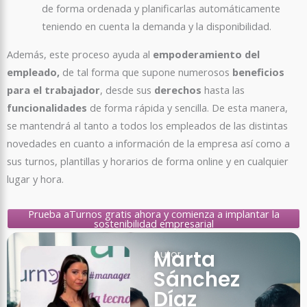
de forma ordenada y planificarlas automáticamente
teniendo en cuenta la demanda y la disponibilidad.
Además, este proceso ayuda al
empoderamiento del
empleado,
de tal forma que supone numerosos
beneficios
para el trabajador
, desde sus
derechos
hasta las
funcionalidades
de forma rápida y sencilla. De esta manera,
se mantendrá al tanto a todos los empleados de las distintas
novedades en cuanto a información de la empresa así como a
sus turnos, plantillas y horarios de forma online y en cualquier
lugar y hora.
Prueba aTurnos gratis ahora y comienza a implantar la
sostenibilidad empresarial
Marta
Autor
Sánchez
Díaz