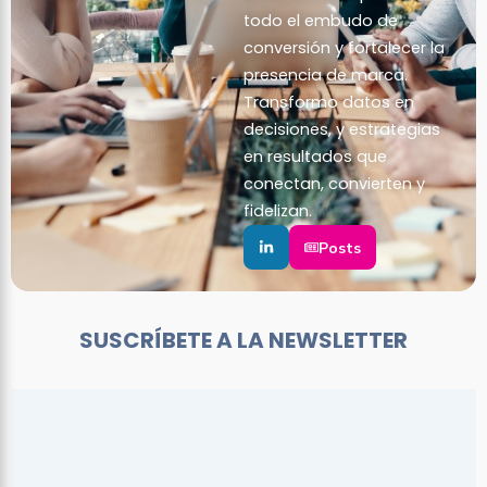
todo el embudo de
conversión y fortalecer la
presencia de marca.
Transformo datos en
decisiones, y estrategias
en resultados que
conectan, convierten y
fidelizan.
Posts
SUSCRÍBETE A LA NEWSLETTER