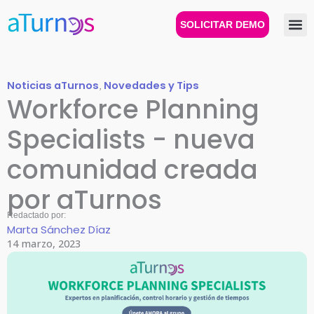
Ir
al
SOLICITAR DEMO
contenido
Noticias aTurnos
,
Novedades y Tips
Workforce Planning
Specialists - nueva
comunidad creada
por aTurnos
Redactado por:
Marta Sánchez Díaz
14 marzo, 2023